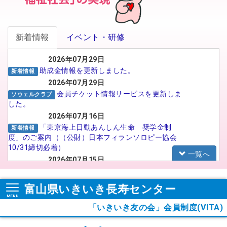
新着情報
イベント・研修
2026年07月29日
助成金情報を更新しました。
新着情報
2026年07月29日
会員チケット情報サービスを更新しま
ソウェルクラブ
した。
2026年07月16日
「東京海上日動あんしん生命 奨学金制
新着情報
度」のご案内（（公財）日本フィランソロピー協会
10/31締切必着）
一覧へ
2026年07月15日
がんばる介護職員応援事業 イメー
福祉人材センター
ジアップ動画広告のSNS広告配信プロポーザルの実
富山県いきいき長寿センター
施について
2026年07月15日
「いきいき友の会」会員制度(VITA)
【法人向け】福祉のお仕事フェア in
お知らせ
TOYAMA 2026に参加される法人の皆様へ