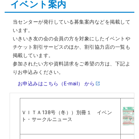
イベント案内
2026年07月14日
会員交流事業を更新しました。
ソウェルクラブ
2026年07月10日
当センターが発行している募集案内などを掲載して
その他の会員情報サービスを更新しま
ソウェルクラブ
います。
した。
いきいき友の会の会員の方を対象にしたイベントや
2026年07月06日
チケット割引サービスのほか、割引協力店の一覧も
№29 強度行動障害支援者養成研修（基
福祉カレッジ
礎研修）の募集を開始しました。
掲載しています。
参加されたい方や資料請求をご希望の方は、下記よ
りお申込みください。
お申込みはこちら（E-mail） から
ＶＩＴＡ138号（冬））別冊１ イベン
ト・サークルニュース