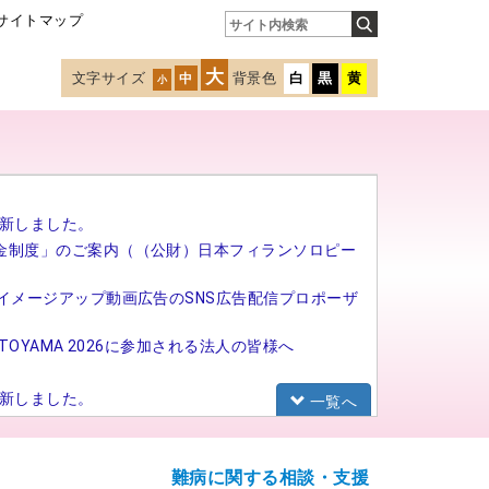
サイトマップ
大
文字サイズ
背景色
白
黒
黄
中
小
新しました。
金制度」のご案内（（公財）日本フィランソロピー
イメージアップ動画広告のSNS広告配信プロポーザ
TOYAMA 2026に参加される法人の皆様へ
新しました。
一覧へ
研修（基礎研修）の募集を開始しました。
難病に関する相談・支援