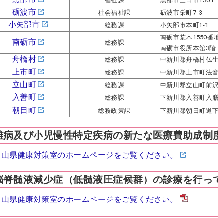
福祉課
黒部市三日市1301
砺波市
社会福祉課
砺波市栄町7-3
小矢部市
総務課
小矢部市本町1-1
南砺市荒木1550番
南砺市
総務課
南砺市役所本館3階
舟橋村
総務課
中新川郡舟橋村仏生
上市町
総務課
中新川郡上市町法音
立山町
総務課
中新川郡立山町前沢1
入善町
総務課
下新川郡入善町入膳3
朝日町
総務政策課
下新川郡朝日町道下1
難病及び小児慢性特定疾病の新たな医療費助成制
富山県健康対策室のホームページをご覧ください。
脳脊髄液減少症（低髄液圧症候群）の診療を行っ
富山県健康対策室のホームページをご覧ください。