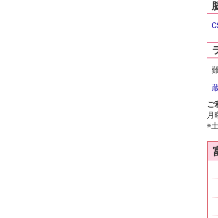
ご
月
※