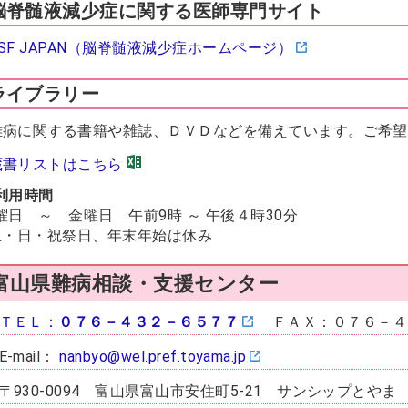
脳脊髄液減少症に関する医師専門サイト
CSF JAPAN（脳脊髄液減少症ホームページ）
ライブラリー
難病に関する書籍や雑誌、ＤＶＤなどを備えています。ご希望
蔵書リストはこちら
利用時間
曜日 ～ 金曜日 午前9時 ～ 午後４時30分
土・日・祝祭日、年末年始は休み
富山県難病相談・支援センター
ＴＥＬ：
０７６－４３２－６５７７
ＦＡＸ：０７６－４
E-mail：
nanbyo@wel.pref.toyama.jp
〒930-0094 富山県富山市安住町5-21 サンシップとやま