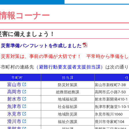
情報コーナー
災害に備えましょう！
災害準備パンフレットを作成しました
災害対策は、事前の準備が大切です！ 平常時から準備をし
各市町村の連絡先
（避難行動要支援者支援担当課）
は次の通り
市町村
担当課
住
富山市
防災対策課
富山市新桜町7-38
高岡市
総務部総務課
高岡市広小路7-50
射水市
地域福祉課
射水市新開発410-1
魚津市
社会福祉課
魚津市釈迦堂1-10-
氷見市
地域防災課
氷見市鞍川1060
滑川市
福祉介護課
滑川市寺家町104
黒
部市