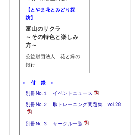
【とやま花とみどり探
訪】
富山のサクラ
～その特色と楽しみ
方～
公益財団法人 花と緑の
銀行
○ 付 録 ○
別冊No.１ イベントニュース
別冊No.２ 脳トレーニング問題集 vol.28
別冊No.３ サークル一覧