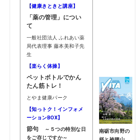
【健康きときと講座】
「薬の管理」につい
て
一般社団法人 ふれあい薬
局代表理事 藤本美和子先
生
【楽らく体操】
ペットボトルでかん
たん筋トレ！
とやま健康パーク
【知っトク！インフォメ
ーションBOX】
節句
～５つの特別な日
南砺市向野の
をご存じですか～
桜と袴腰山