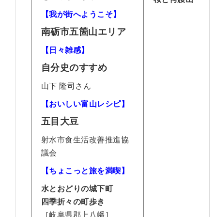
【我が街へようこそ】
南砺市五箇山エリア
【日々雑感】
自分史のすすめ
山下 隆司さん
【おいしい富山レシピ】
五目大豆
射水市食生活改善推進協
議会
【ちょこっと旅を満喫】
水とおどりの城下町
四季折々の町歩き
［岐阜県郡上八幡］