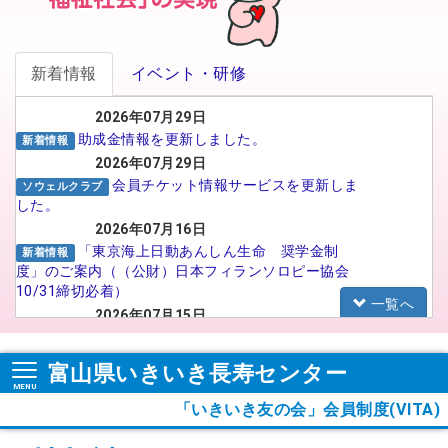
新着情報
イベント・研修
2026年07月29日
助成金情報を更新しました。
新着情報
2026年07月29日
会員チケット情報サービスを更新しま
ソウェルクラブ
した。
2026年07月16日
「東京海上日動あんしん生命 奨学金制
新着情報
度」のご案内（（公財）日本フィランソロピー協会
10/31締切必着）
一覧へ
2026年07月15日
がんばる介護職員応援事業 イメー
福祉人材センター
ジアップ動画広告のSNS広告配信プロポーザルの実
富山県いきいき長寿センター
施について
2026年07月15日
「いきいき友の会」会員制度(VITA)
【法人向け】福祉のお仕事フェア in
お知らせ
TOYAMA 2026に参加される法人の皆様へ