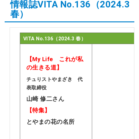
情報誌VITA No.136（2024.3
2026年07月14日
春）
会員交流事業を更新しました。
ソウェルクラブ
2026年07月10日
その他の会員情報サービスを更新しま
ソウェルクラブ
した。
VITA No.136（2024.3 春）
2026年07月06日
№29 強度行動障害支援者養成研修（基
福祉カレッジ
礎研修）の募集を開始しました。
【My Life これが私
の生きる道】
チュりストやまざき 代
表取締役
山崎 修二さん
【特集】
とやまの花の名所