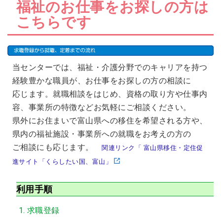
福祉のお仕事をお探しの方は
2026年07月14日
こちらです
会員交流事業を更新しました。
ソウェルクラブ
2026年07月10日
その他の会員情報サービスを更新しま
ソウェルクラブ
した。
2026年07月06日
当センターでは、福祉・介護分野でのキャリアを持つ
№29 強度行動障害支援者養成研修（基
福祉カレッジ
経験豊かな職員が、お仕事をお探しの方の相談に
礎研修）の募集を開始しました。
応じます。就職相談をはじめ、資格の取り方や仕事内
容、事業所の特徴などお気軽にご相談ください。
県外にお住まいで富山県への移住を希望される方や、
県内の福祉施設・事業所への就職をお考えの方の
ご相談にも応じます。
関連リンク「 富山県移住・定住促
進サイト「くらしたい国、富山」
利用手順
求職登録