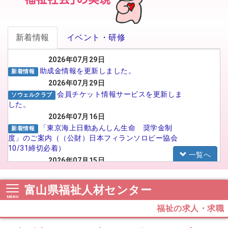
新着情報
イベント・研修
2026年07月29日
助成金情報を更新しました。
新着情報
2026年07月29日
会員チケット情報サービスを更新しま
ソウェルクラブ
した。
2026年07月16日
「東京海上日動あんしん生命 奨学金制
新着情報
度」のご案内（（公財）日本フィランソロピー協会
10/31締切必着）
一覧へ
2026年07月15日
がんばる介護職員応援事業 イメー
福祉人材センター
ジアップ動画広告のSNS広告配信プロポーザルの実
富山県福祉人材センター
施について
2026年07月15日
福祉の求人・求職
【法人向け】福祉のお仕事フェア in
お知らせ
TOYAMA 2026に参加される法人の皆様へ