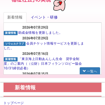
新着情報
イベント・研修
2026年07月29日
助成金情報を更新しました。
新着情報
2026年07月29日
会員チケット情報サービスを更新しま
ソウェルクラブ
した。
2026年07月16日
「東京海上日動あんしん生命 奨学金制
新着情報
度」のご案内（（公財）日本フィランソロピー協会
10/31締切必着）
一覧へ
2026年07月15日
がんばる介護職員応援事業 イメー
福祉人材センター
ジアップ動画広告のSNS広告配信プロポーザルの実
新着情報
施について
2026年07月15日
【法人向け】福祉のお仕事フェア in
お知らせ
トップページ
TOYAMA 2026に参加される法人の皆様へ