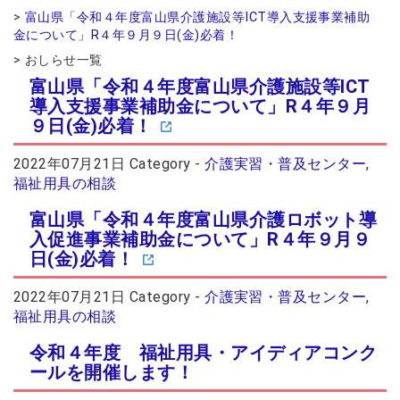
富山県「令和４年度富山県介護施設等ICT導入支援事業補助
2026年07月14日
金について」R４年９月９日(金)必着！
会員交流事業を更新しました。
ソウェルクラブ
2026年07月10日
おしらせ一覧
その他の会員情報サービスを更新しま
ソウェルクラブ
富山県「令和４年度富山県介護施設等ICT
した。
導入支援事業補助金について」R４年９月
2026年07月06日
９日(金)必着！
№29 強度行動障害支援者養成研修（基
福祉カレッジ
礎研修）の募集を開始しました。
2022年07月21日
Category -
介護実習・普及センター
,
福祉用具の相談
富山県「令和４年度富山県介護ロボット導
入促進事業補助金について」R４年９月９
日(金)必着！
2022年07月21日
Category -
介護実習・普及センター
,
福祉用具の相談
令和４年度 福祉用具・アイディアコンク
ールを開催します！