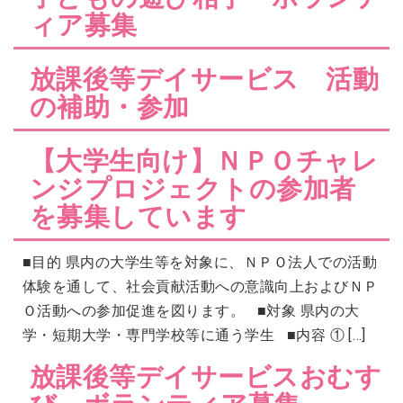
ィア募集
2026年07月14日
会員交流事業を更新しました。
ソウェルクラブ
2026年07月10日
放課後等デイサービス 活動
その他の会員情報サービスを更新しま
ソウェルクラブ
した。
の補助・参加
2026年07月06日
№29 強度行動障害支援者養成研修（基
福祉カレッジ
【大学生向け】ＮＰＯチャレ
礎研修）の募集を開始しました。
ンジプロジェクトの参加者
を募集しています
■目的 県内の大学生等を対象に、ＮＰＯ法人での活動
体験を通して、社会貢献活動への意識向上およびＮＰ
Ｏ活動への参加促進を図ります。 ■対象 県内の大
学・短期大学・専門学校等に通う学生 ■内容 ① […]
放課後等デイサービスおむす