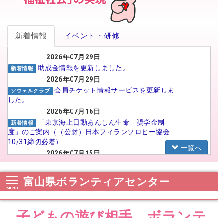
新着情報
イベント・研修
2026年07月29日
助成金情報を更新しました。
新着情報
2026年07月29日
会員チケット情報サービスを更新しま
ソウェルクラブ
した。
2026年07月16日
「東京海上日動あんしん生命 奨学金制
新着情報
度」のご案内（（公財）日本フィランソロピー協会
10/31締切必着）
一覧へ
2026年07月15日
がんばる介護職員応援事業 イメー
福祉人材センター
ジアップ動画広告のSNS広告配信プロポーザルの実
富山県ボランティアセンター
施について
2026年07月15日
【法人向け】福祉のお仕事フェア in
お知らせ
子どもの遊び相手 ボランテ
TOYAMA 2026に参加される法人の皆様へ