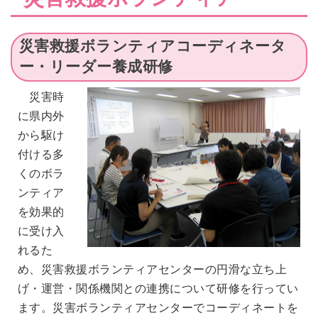
2026年07月14日
会員交流事業を更新しました。
ソウェルクラブ
災害救援ボランティアコーディネータ
2026年07月10日
その他の会員情報サービスを更新しま
ソウェルクラブ
ー・リーダー養成研修
した。
2026年07月06日
災害時
№29 強度行動障害支援者養成研修（基
福祉カレッジ
に県内外
礎研修）の募集を開始しました。
から駆け
付ける多
くのボラ
ンティア
を効果的
に受け入
れるた
め、災害救援ボランティアセンターの円滑な立ち上
げ・運営・関係機関との連携について研修を行ってい
ます。災害ボランティアセンターでコーディネートを