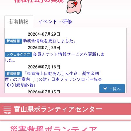
新着情報
イベント・研修
2026年07月29日
助成金情報を更新しました。
新着情報
2026年07月29日
会員チケット情報サービスを更新しま
ソウェルクラブ
した。
2026年07月16日
「東京海上日動あんしん生命 奨学金制
新着情報
度」のご案内（（公財）日本フィランソロピー協会
10/31締切必着）
一覧へ
2026年07月15日
がんばる介護職員応援事業 イメー
福祉人材センター
ジアップ動画広告のSNS広告配信プロポーザルの実
富山県ボランティアセンター
施について
2026年07月15日
【法人向け】福祉のお仕事フェア in
お知らせ
災害救援ボランティア
TOYAMA 2026に参加される法人の皆様へ