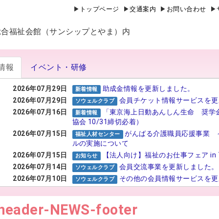
トップページ
交通案内
お問い合わせ
山県総合福祉会館（サンシップとやま）内
情報
イベント・研修
2026年07月29日
助成金情報を更新しました。
新着情報
2026年07月29日
会員チケット情報サービスを更
ソウェルクラブ
2026年07月16日
「東京海上日動あんしん生命 奨学
新着情報
協会 10/31締切必着）
2026年07月15日
がんばる介護職員応援事業 
福祉人材センター
ルの実施について
2026年07月15日
【法人向け】福祉のお仕事フェア in 
お知らせ
2026年07月14日
会員交流事業を更新しました。
ソウェルクラブ
2026年07月10日
その他の会員情報サービスを更
ソウェルクラブ
2026年07月06日
№29 強度行動障害支援者養成
福祉カレッジ
header-NEWS-footer