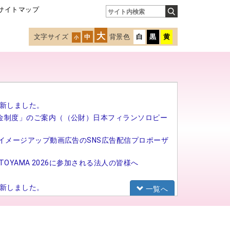
サイトマップ
大
文字サイズ
背景色
白
黒
黄
中
小
新しました。
金制度」のご案内（（公財）日本フィランソロピー
イメージアップ動画広告のSNS広告配信プロポーザ
TOYAMA 2026に参加される法人の皆様へ
新しました。
一覧へ
研修（基礎研修）の募集を開始しました。