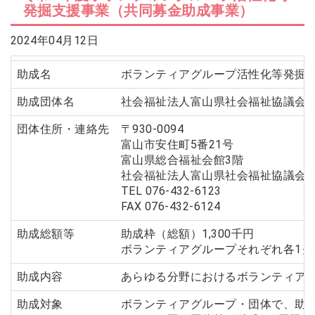
発掘支援事業（共同募金助成事業）
2026年07月14日
会員交流事業を更新しました。
ソウェルクラブ
2024年04月12日
2026年07月10日
その他の会員情報サービスを更新しま
ソウェルクラブ
助成名
ボランティアグループ活性化等発掘
した。
2026年07月06日
助成団体名
社会福祉法人富山県社会福祉協議会
№29 強度行動障害支援者養成研修（基
福祉カレッジ
礎研修）の募集を開始しました。
団体住所・連絡先
〒930-0094
富山市安住町5番21号
富山県総合福祉会館3階
社会福祉法人富山県社会福祉協議会
TEL 076-432-6123
FAX 076-432-6124
助成総額等
助成枠（総額）1,300千円
ボランティアグループそれぞれ各1グ
助成内容
あらゆる分野におけるボランティア
助成対象
ボランティアグループ・団体で、助成