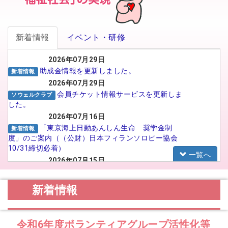
新着情報
イベント・研修
2026年07月29日
助成金情報を更新しました。
新着情報
2026年07月29日
会員チケット情報サービスを更新しま
ソウェルクラブ
した。
2026年07月16日
「東京海上日動あんしん生命 奨学金制
新着情報
度」のご案内（（公財）日本フィランソロピー協会
10/31締切必着）
一覧へ
2026年07月15日
がんばる介護職員応援事業 イメー
福祉人材センター
ジアップ動画広告のSNS広告配信プロポーザルの実
新着情報
施について
2026年07月15日
【法人向け】福祉のお仕事フェア in
お知らせ
令和6年度ボランティアグループ活性化等
TOYAMA 2026に参加される法人の皆様へ