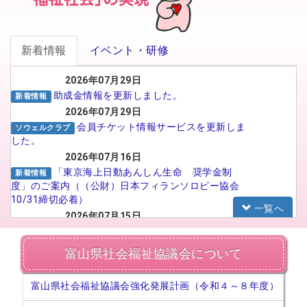
新着情報
イベント・研修
2026年07月29日
助成金情報を更新しました。
新着情報
2026年07月29日
会員チケット情報サービスを更新しま
ソウェルクラブ
した。
2026年07月16日
「東京海上日動あんしん生命 奨学金制
新着情報
度」のご案内（（公財）日本フィランソロピー協会
10/31締切必着）
一覧へ
2026年07月15日
がんばる介護職員応援事業 イメー
福祉人材センター
ジアップ動画広告のSNS広告配信プロポーザルの実
富山県社会福祉協議会について
施について
2026年07月15日
富山県社会福祉協議会強化発展計画（令和４～８年度）
【法人向け】福祉のお仕事フェア in
お知らせ
TOYAMA 2026に参加される法人の皆様へ