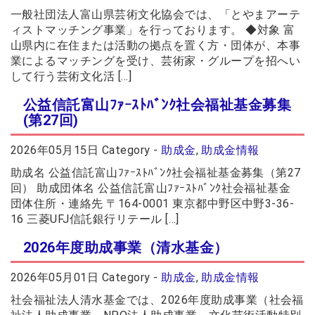
一般社団法人富山県芸術文化協会では、「とやまアーテ
ィストマッチング事業」を行っております。 ◆対象 富
山県内に在住または活動の拠点を置く方・団体が、本事
業によるマッチングを受け、芸術家・グループを招へい
して行う芸術文化活 […]
公益信託富山ﾌｧｰｽﾄﾊﾞﾝｸ社会福祉基金募集
(第27回)
2026年05月15日
Category -
助成金
,
助成金情報
助成名 公益信託富山ﾌｧｰｽﾄﾊﾞﾝｸ社会福祉基金募集（第27
回） 助成団体名 公益信託富山ﾌｧｰｽﾄﾊﾞﾝｸ社会福祉基金
団体住所・連絡先 〒164-0001 東京都中野区中野3-36-
16 三菱UFJ信託銀行リテール […]
2026年度助成事業（清水基金）
2026年05月01日
Category -
助成金
,
助成金情報
社会福祉法人清水基金では、2026年度助成事業（社会福