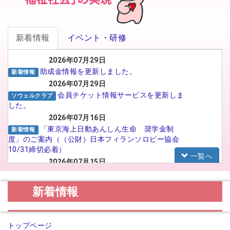
新着情報
イベント・研修
2026年07月29日
助成金情報を更新しました。
新着情報
2026年07月29日
会員チケット情報サービスを更新しま
ソウェルクラブ
した。
2026年07月16日
「東京海上日動あんしん生命 奨学金制
新着情報
度」のご案内（（公財）日本フィランソロピー協会
10/31締切必着）
一覧へ
2026年07月15日
がんばる介護職員応援事業 イメー
福祉人材センター
ジアップ動画広告のSNS広告配信プロポーザルの実
新着情報
施について
2026年07月15日
【法人向け】福祉のお仕事フェア in
お知らせ
トップページ
TOYAMA 2026に参加される法人の皆様へ