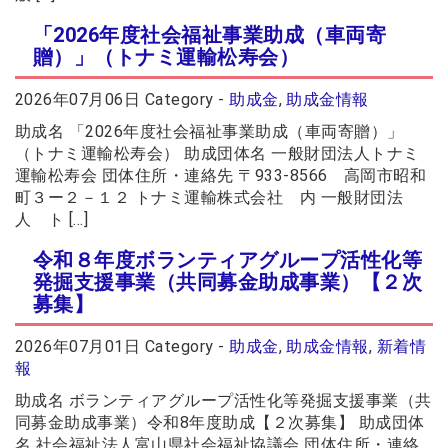
「2026年度社会福祉事業助成（車両寄
贈）」（トナミ運輸松寿会）
2026年07月06日
Category -
助成金
,
助成金情報
助成名 「2026年度社会福祉事業助成（車両寄贈）」
（トナミ運輸松寿会） 助成団体名 一般財団法人トナミ
運輸松寿会 団体住所・連絡先 〒933-8566 高岡市昭和
町３ー２－１２ トナミ運輸株式会社 内 一般財団法
人 ト […]
令和８年度ボランティアグループ活性化等
発掘支援事業（共同募金助成事業）【２次
募集】
2026年07月01日
Category -
助成金
,
助成金情報
,
新着情
報
助成名 ボランティアグループ活性化等発掘支援事業（共
同募金助成事業）令和8年度助成【２次募集】 助成団体
名 社会福祉法人富山県社会福祉協議会 団体住所・連絡