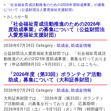
「社会福祉育成活動推進のための2026年度助成事業」の募集
2026年07月14日
について（公益財団法人愛恵福祉支援財団）
会員交流事業を更新しました。
ソウェルクラブ
2026年07月10日
おしらせ一覧
その他の会員情報サービスを更新しま
ソウェルクラブ
「社会福祉育成活動推進のための2026年
した。
度助成事業」の募集について（公益財団法
2026年07月06日
人愛恵福祉支援財団）
№29 強度行動障害支援者養成研修（基
福祉カレッジ
礎研修）の募集を開始しました。
2026年07月29日
Category -
助成金
,
助成金情報
公益財団法人愛恵福祉支援財団では、「社会福祉育成活
動推進のための2025年度助成事業」募集を行っておりま
す（申込期間8月3日～9月30日）。詳しくはこちら。
「2026年度（第33回）ボランティア活動
助成」募集について（大和証券財団）
2026年07月29日
Category -
助成金
,
助成金情報
大和証券財団では、「2026年度（第33回）ボランティ
ア活動助成」の募集を行っております。 応募期間：
2026年8月1日（土）～9月15日（火）17時（時間厳守）