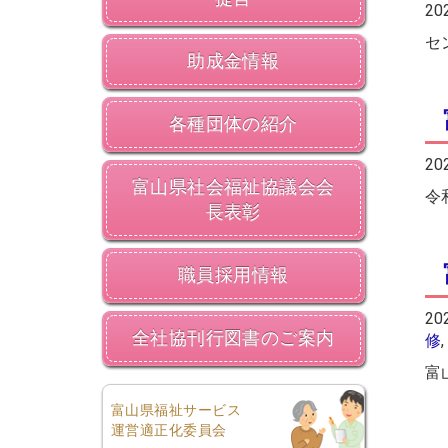
20
セ
助成金情報
各種団体の紹介
20
富山県社会福祉協議会会
令
長表彰
職員採用情報
20
全社協刊行図書のご案内
修
富
富山県福祉サービス
運営適正化委員会