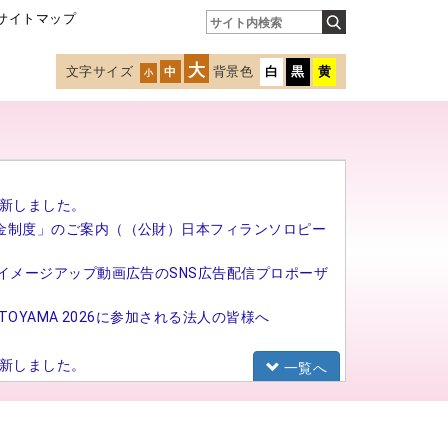
サイトマップ
大
文字サイズ
背景色
白
黒
黄
中
小
新しました。
金制度」のご案内（（公財）日本フィランソロピー
イメージアップ動画広告のSNS広告配信プロポーザ
TOYAMA 2026に参加される法人の皆様へ
新しました。
一覧へ
研修（基礎研修）の募集を開始しました。