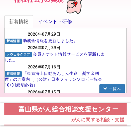
新着情報
イベント・研修
2026年07月29日
助成金情報を更新しました。
新着情報
2026年07月29日
会員チケット情報サービスを更新しま
ソウェルクラブ
した。
2026年07月16日
「東京海上日動あんしん生命 奨学金制
新着情報
度」のご案内（（公財）日本フィランソロピー協会
10/31締切必着）
一覧へ
2026年07月15日
がんばる介護職員応援事業 イメー
福祉人材センター
ジアップ動画広告のSNS広告配信プロポーザルの実
富山県がん総合相談支援センター
施について
2026年07月15日
がんに関する相談・支援
【法人向け】福祉のお仕事フェア in
お知らせ
TOYAMA 2026に参加される法人の皆様へ