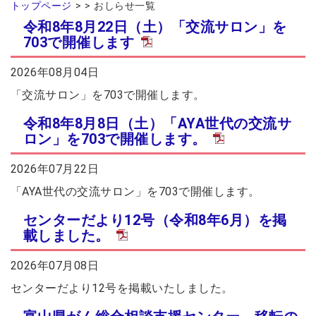
トップページ
おしらせ一覧
2026年07月14日
令和8年8月22日（土）「交流サロン」を
会員交流事業を更新しました。
ソウェルクラブ
703で開催します
2026年07月10日
その他の会員情報サービスを更新しま
ソウェルクラブ
2026年08月04日
した。
2026年07月06日
「交流サロン」を703で開催します。
№29 強度行動障害支援者養成研修（基
福祉カレッジ
令和8年8月8日（土）「AYA世代の交流サ
礎研修）の募集を開始しました。
ロン」を703で開催します。
2026年07月22日
「AYA世代の交流サロン」を703で開催します。
センターだより12号（令和8年6月）を掲
載しました。
2026年07月08日
センターだより12号を掲載いたしました。