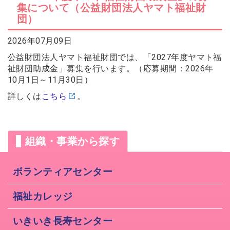
集について（公益財団法人ヤマト福祉財
2026年07月14日
団）
会員交流事業を更新しました。
ソウェルクラブ
2026年07月10日
2026年07月09日
その他の会員情報サービスを更新しま
ソウェルクラブ
した。
公益財団法人ヤマト福祉財団では、「2027年度ヤマト福
2026年07月06日
祉財団助成金」募集を行います。（応募期間：2026年
№29 強度行動障害支援者養成研修（基
10月1日～11月30日）
福祉カレッジ
礎研修）の募集を開始しました。
詳しくは
こちら
。
組織・事業から探す
ボランティアセンター
福祉カレッジ
いきいき長寿センター