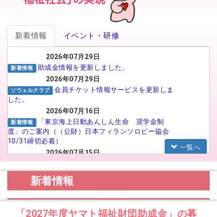
新着情報
イベント・研修
2026年07月29日
助成金情報を更新しました。
新着情報
2026年07月29日
会員チケット情報サービスを更新しま
ソウェルクラブ
した。
2026年07月16日
「東京海上日動あんしん生命 奨学金制
新着情報
度」のご案内（（公財）日本フィランソロピー協会
10/31締切必着）
一覧へ
2026年07月15日
がんばる介護職員応援事業 イメー
福祉人材センター
ジアップ動画広告のSNS広告配信プロポーザルの実
新着情報
施について
2026年07月15日
【法人向け】福祉のお仕事フェア in
お知らせ
「2027年度ヤマト福祉財団助成金」の募
TOYAMA 2026に参加される法人の皆様へ