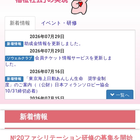
新着情報
イベント・研修
2026年07月29日
助成金情報を更新しました。
新着情報
2026年07月29日
会員チケット情報サービスを更新しま
ソウェルクラブ
した。
2026年07月16日
「東京海上日動あんしん生命 奨学金制
新着情報
度」のご案内（（公財）日本フィランソロピー協会
10/31締切必着）
一覧へ
2026年07月15日
がんばる介護職員応援事業 イメー
福祉人材センター
ジアップ動画広告のSNS広告配信プロポーザルの実
新着情報
施について
2026年07月15日
【法人向け】福祉のお仕事フェア in
お知らせ
№20ファシリテーション研修の募集を開始
TOYAMA 2026に参加される法人の皆様へ