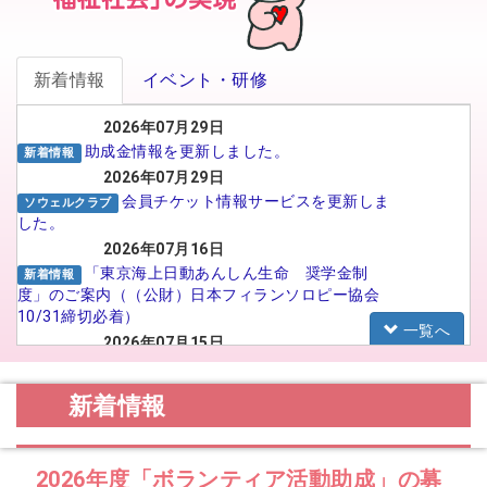
新着情報
イベント・研修
2026年07月29日
助成金情報を更新しました。
新着情報
2026年07月29日
会員チケット情報サービスを更新しま
ソウェルクラブ
した。
2026年07月16日
「東京海上日動あんしん生命 奨学金制
新着情報
度」のご案内（（公財）日本フィランソロピー協会
10/31締切必着）
一覧へ
2026年07月15日
がんばる介護職員応援事業 イメー
福祉人材センター
ジアップ動画広告のSNS広告配信プロポーザルの実
新着情報
施について
2026年07月15日
【法人向け】福祉のお仕事フェア in
お知らせ
2026年度「ボランティア活動助成」の募
TOYAMA 2026に参加される法人の皆様へ