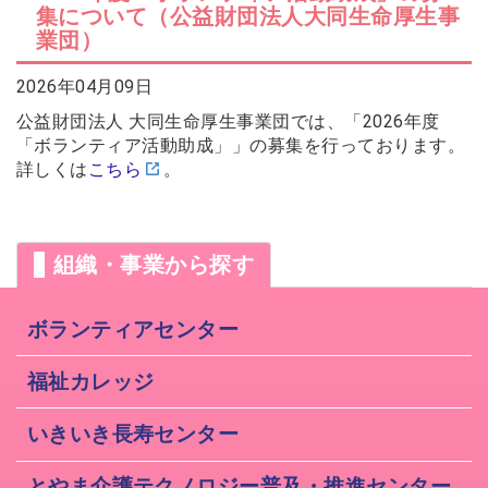
集について（公益財団法人大同生命厚生事
2026年07月14日
業団）
会員交流事業を更新しました。
ソウェルクラブ
2026年07月10日
2026年04月09日
その他の会員情報サービスを更新しま
ソウェルクラブ
した。
公益財団法人 大同生命厚生事業団では、「2026年度
2026年07月06日
「ボランティア活動助成」」の募集を行っております。
№29 強度行動障害支援者養成研修（基
詳しくは
こちら
。
福祉カレッジ
礎研修）の募集を開始しました。
組織・事業から探す
ボランティアセンター
福祉カレッジ
いきいき長寿センター
とやま介護テクノロジー普及・推進センター