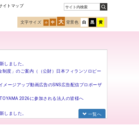
サイトマップ
大
文字サイズ
背景色
白
黒
黄
中
小
新しました。
金制度」のご案内（（公財）日本フィランソロピー
イメージアップ動画広告のSNS広告配信プロポーザ
TOYAMA 2026に参加される法人の皆様へ
新しました。
一覧へ
研修（基礎研修）の募集を開始しました。