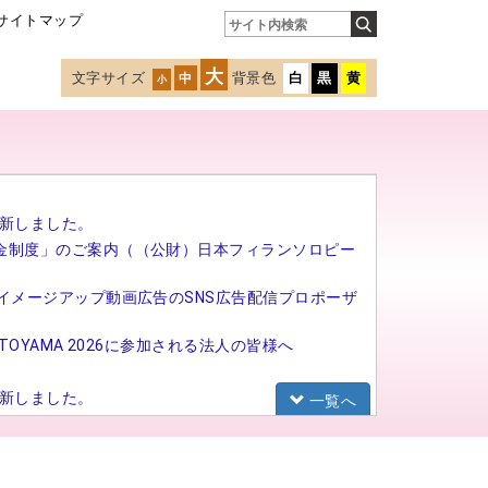
サイトマップ
大
文字サイズ
背景色
白
黒
黄
中
小
新しました。
金制度」のご案内（（公財）日本フィランソロピー
イメージアップ動画広告のSNS広告配信プロポーザ
TOYAMA 2026に参加される法人の皆様へ
新しました。
一覧へ
研修（基礎研修）の募集を開始しました。