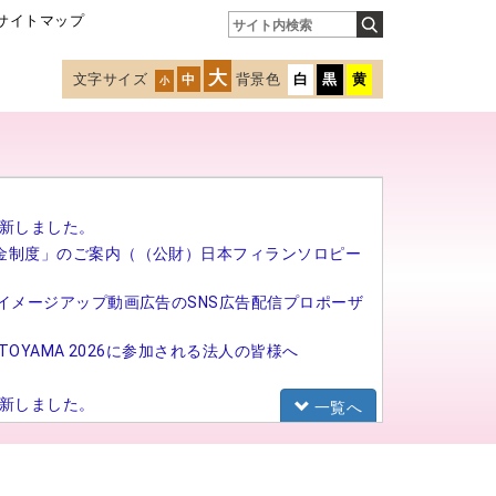
サイトマップ
大
文字サイズ
背景色
白
黒
黄
中
小
新しました。
金制度」のご案内（（公財）日本フィランソロピー
イメージアップ動画広告のSNS広告配信プロポーザ
TOYAMA 2026に参加される法人の皆様へ
新しました。
一覧へ
研修（基礎研修）の募集を開始しました。