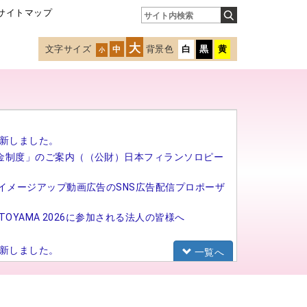
サイトマップ
大
文字サイズ
背景色
白
黒
黄
中
小
新しました。
金制度」のご案内（（公財）日本フィランソロピー
イメージアップ動画広告のSNS広告配信プロポーザ
TOYAMA 2026に参加される法人の皆様へ
新しました。
一覧へ
研修（基礎研修）の募集を開始しました。