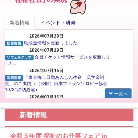
新着情報
イベント・研修
2026年07月29日
助成金情報を更新しました。
新着情報
2026年07月29日
会員チケット情報サービスを更新しま
ソウェルクラブ
した。
2026年07月16日
「東京海上日動あんしん生命 奨学金制
新着情報
度」のご案内（（公財）日本フィランソロピー協会
10/31締切必着）
一覧へ
2026年07月15日
がんばる介護職員応援事業 イメー
福祉人材センター
ジアップ動画広告のSNS広告配信プロポーザルの実
新着情報
施について
2026年07月15日
【法人向け】福祉のお仕事フェア in
お知らせ
令和３年度 福祉のお仕事フェア in
TOYAMA 2026に参加される法人の皆様へ