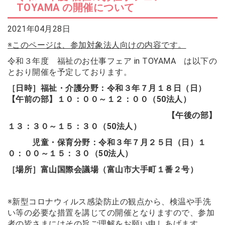
TOYAMA の開催について
2026年07月14日
会員交流事業を更新しました。
ソウェルクラブ
2021年04月28日
2026年07月10日
その他の会員情報サービスを更新しま
※このページは、参加対象法人向けの内容です。
ソウェルクラブ
した。
令和３年度 福祉のお仕事フェア in TOYAMA は以下の
2026年07月06日
とおり開催を予定しております。
№29 強度行動障害支援者養成研修（基
福祉カレッジ
礎研修）の募集を開始しました。
［日時］福祉・介護分野：令和３年７月１８日（日）
【午前の部】１０：００～１２：００（50法人）
【午後の部】
１３：３０～１５：３０（50法人）
児童・保育分野：令和３年７月２５日（日）１
０：００～１５：３０（50法人）
［場所］富山国際会議場（富山市大手町１番２号）
※新型コロナウィルス感染防止の観点から、検温や手洗
い等の必要な措置を講じての開催となりますので、参加
者の皆さまにはその旨ご理解をお願い申しあげます。