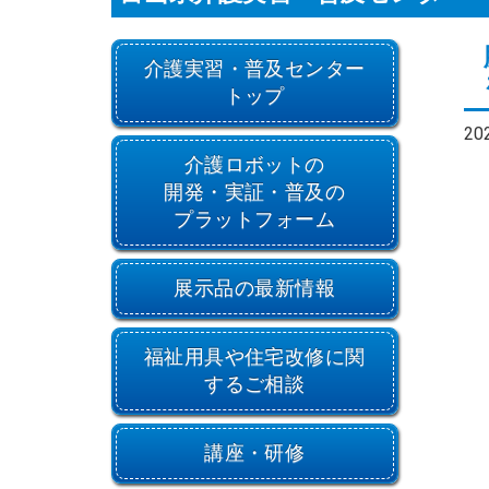
介護実習・普及センター
トップ
20
介護ロボットの
開発・実証・普及の
プラットフォーム
展示品の最新情報
福祉用具や住宅改修に関
するご相談
講座・研修