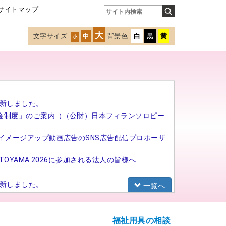
サイトマップ
大
文字サイズ
背景色
白
黒
黄
中
小
新しました。
金制度」のご案内（（公財）日本フィランソロピー
イメージアップ動画広告のSNS広告配信プロポーザ
TOYAMA 2026に参加される法人の皆様へ
新しました。
一覧へ
研修（基礎研修）の募集を開始しました。
福祉用具の相談