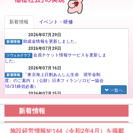
新着情報
イベント・研修
2026年07月29日
助成金情報を更新しました。
新着情報
2026年07月29日
会員チケット情報サービスを更新しま
ソウェルクラブ
した。
2026年07月16日
「東京海上日動あんしん生命 奨学金制
新着情報
度」のご案内（（公財）日本フィランソロピー協会
10/31締切必着）
一覧へ
2026年07月15日
がんばる介護職員応援事業 イメー
福祉人材センター
ジアップ動画広告のSNS広告配信プロポーザルの実
新着情報
施について
2026年07月15日
【法人向け】福祉のお仕事フェア in
お知らせ
施設経営情報№144（令和2年4月）を掲載
TOYAMA 2026に参加される法人の皆様へ