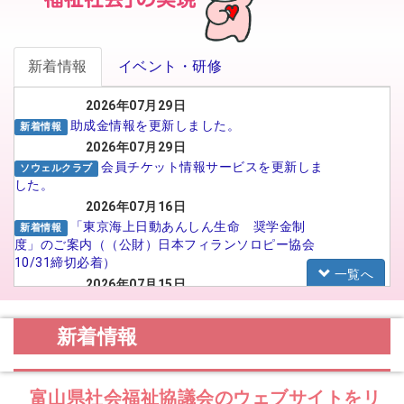
新着情報
イベント・研修
2026年07月29日
助成金情報を更新しました。
新着情報
2026年07月29日
会員チケット情報サービスを更新しま
ソウェルクラブ
した。
2026年07月16日
「東京海上日動あんしん生命 奨学金制
新着情報
度」のご案内（（公財）日本フィランソロピー協会
10/31締切必着）
一覧へ
2026年07月15日
がんばる介護職員応援事業 イメー
福祉人材センター
ジアップ動画広告のSNS広告配信プロポーザルの実
新着情報
施について
2026年07月15日
【法人向け】福祉のお仕事フェア in
お知らせ
富山県社会福祉協議会のウェブサイトをリ
TOYAMA 2026に参加される法人の皆様へ