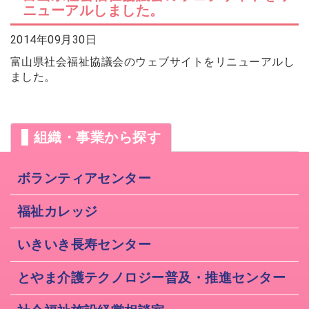
ニューアルしました。
2026年07月14日
会員交流事業を更新しました。
ソウェルクラブ
2014年09月30日
2026年07月10日
その他の会員情報サービスを更新しま
富山県社会福祉協議会のウェブサイトをリニューアルし
ソウェルクラブ
した。
ました。
2026年07月06日
№29 強度行動障害支援者養成研修（基
福祉カレッジ
礎研修）の募集を開始しました。
組織・事業から探す
ボランティアセンター
福祉カレッジ
いきいき長寿センター
とやま介護テクノロジー普及・推進センター