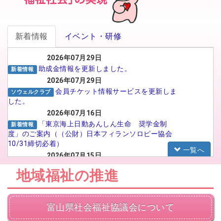
新着情報
イベント・研修
2026年07月29日
助成金情報を更新しました。
新着情報
2026年07月29日
会員チケット情報サービスを更新しま
ソウェルクラブ
した。
2026年07月16日
「東京海上日動あんしん生命 奨学金制
新着情報
度」のご案内（（公財）日本フィランソロピー協会
10/31締切必着）
一覧へ
2026年07月15日
がんばる介護職員応援事業 イメー
福祉人材センター
地域福祉の推進
ジアップ動画広告のSNS広告配信プロポーザルの実
施について
2026年07月15日
富山県社会福祉協議会について
【法人向け】福祉のお仕事フェア in
お知らせ
TOYAMA 2026に参加される法人の皆様へ