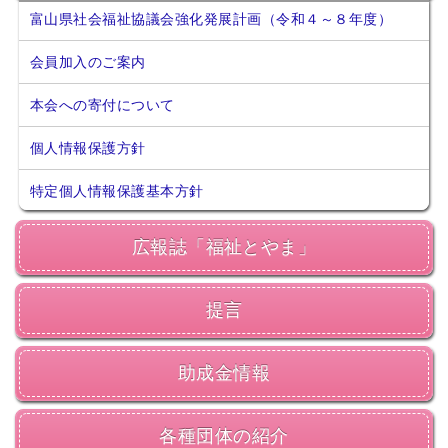
富山県社会福祉協議会強化発展計画（令和４～８年度）
2026年07月14日
会員交流事業を更新しました。
ソウェルクラブ
会員加入のご案内
2026年07月10日
その他の会員情報サービスを更新しま
ソウェルクラブ
本会への寄付について
した。
2026年07月06日
個人情報保護方針
№29 強度行動障害支援者養成研修（基
福祉カレッジ
礎研修）の募集を開始しました。
特定個人情報保護基本方針
広報誌「福祉とやま」
提言
助成金情報
各種団体の紹介